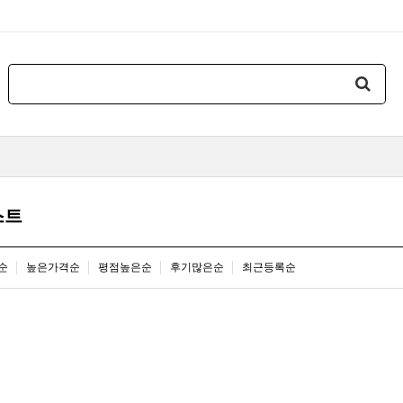
스트
순
높은가격순
평점높은순
후기많은순
최근등록순