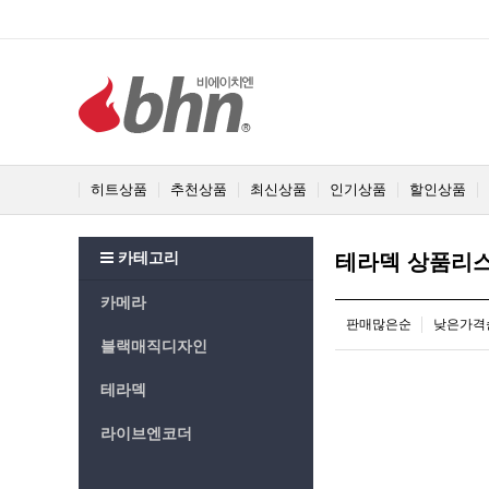
히트상품
추천상품
최신상품
인기상품
할인상품
카테고리
테라덱 상품리
카메라
판매많은순
낮은가격
블랙매직디자인
테라덱
라이브엔코더