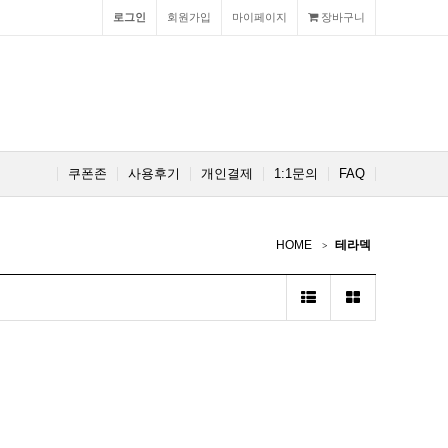
로그인
회원가입
마이페이지
장바구니
쿠폰존
사용후기
개인결제
1:1문의
FAQ
HOME
테라덱