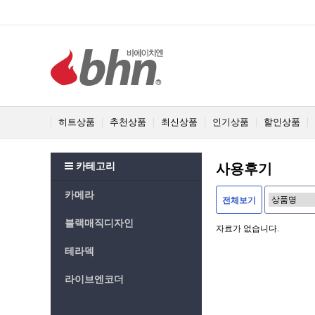
히트상품
추천상품
최신상품
인기상품
할인상품
카테고리
사용후기
카메라
전체보기
블랙매직디자인
자료가 없습니다.
테라덱
라이브엔코더