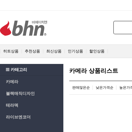
히트상품
추천상품
최신상품
인기상품
할인상품
카테고리
카메라 상품리스트
카메라
판매많은순
낮은가격순
높은가
블랙매직디자인
테라덱
라이브엔코더